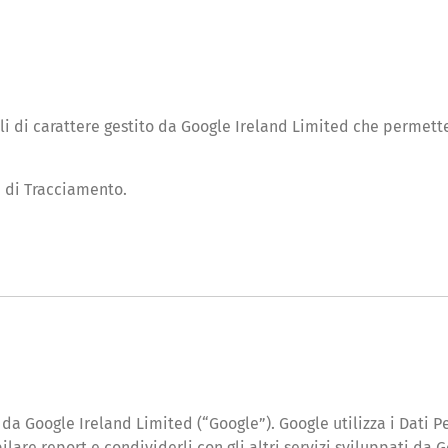
tili di carattere gestito da Google Ireland Limited che permett
ti di Tracciamento.
o da Google Ireland Limited (“Google”). Google utilizza i Dati P
lare report e condividerli con gli altri servizi sviluppati da 