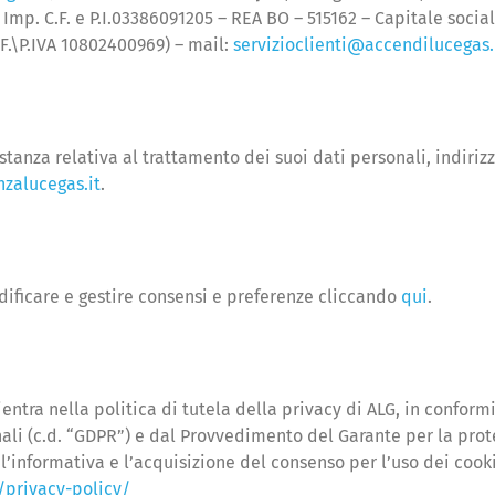
. Imp. C.F. e P.I.03386091205 – REA BO – 515162 – Capitale socia
.F.\P.IVA 10802400969) – mail:
servizioclienti@accendilucegas.
 istanza relativa al trattamento dei suoi dati personali, indir
zalucegas.it
.
dificare e gestire consensi e preferenze cliccando
qui
.
rientra nella politica di tutela della privacy di ALG, in conf
ali (c.d. “GDPR”) e dal Provvedimento del Garante per la prot
’informativa e l’acquisizione del consenso per l’uso dei cooki
/privacy-policy/