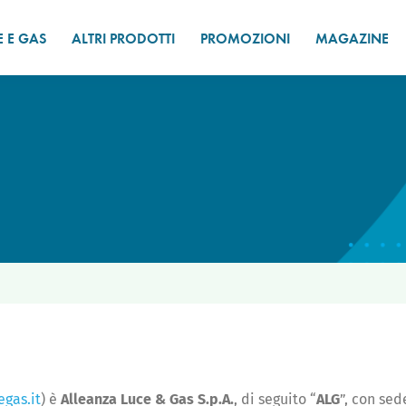
E E GAS
ALTRI PRODOTTI
PROMOZIONI
MAGAZINE
gas.it
) è
Alleanza Luce & Gas S.p.A.
, di seguito “
ALG
”, con sed