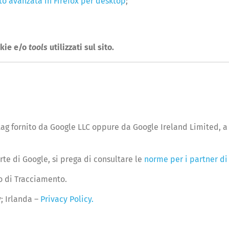
o avanzata in Firefox per desktop
;
okie e/o
tools
utilizzati sul sito.
tag fornito da Google LLC oppure da Google Ireland Limited, a 
rte di Google, si prega di consultare le
norme per i partner di
to di Tracciamento.
y; Irlanda –
Privacy Policy.