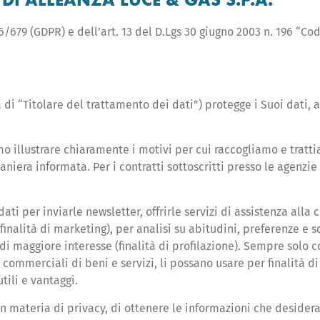
/679 (GDPR) e dell’art. 13 del D.Lgs 30 giugno 2003 n. 196 “Cod
di “Titolare del trattamento dei dati”) protegge i Suoi dati, a
 illustrare chiaramente i motivi per cui raccogliamo e tratti
aniera informata. Per i contratti sottoscritti presso le agenzie
ati per inviarle newsletter, offrirle servizi di assistenza all
inalità di marketing), per analisi su abitudini, preferenze e 
a di maggiore interesse (finalità di profilazione). Sempre sol
ori commerciali di beni e servizi, li possano usare per finalit
utili e vantaggi.
in materia di privacy, di ottenere le informazioni che desidera 