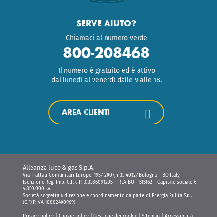
SERVE AIUTO?
Chiamaci al numero verde
800-208468
Il numero è gratuito ed è attivo
dal lunedì al venerdì dalle 9 alle 18.
AREA CLIENTI
Alleanza luce & gas S.p.A.
Via Trattati Comunitari Europei 1957-2007, n.13 40127 Bologna – BO Italy
Iscrizione Reg. Imp. C.F. e P.I.03386091205 – REA BO – 515162 – Capitale sociale €
4.850.000 i.v.
Società soggetta a direzione e coordinamento da parte di Energia Pulita S.r.l.
(C.F.\P.IVA 10802400969)
Privacy policy
|
Cookie policy
|
Gestione dei cookie
|
Sitemap
|
Accessibilità