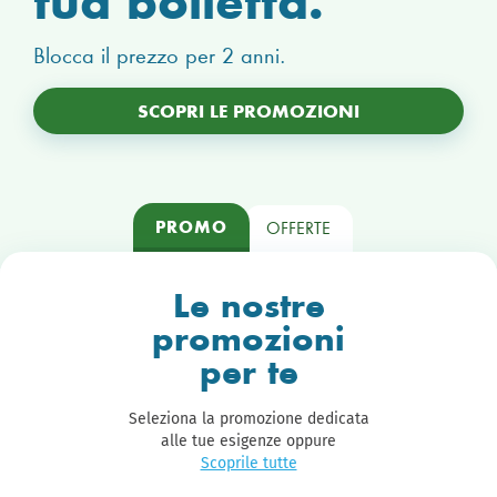
amico
tua bolletta.
amico
tua bolletta.
risparmia
risparmia
di più.
di più.
Blocca il prezzo per 2 anni.
Blocca il prezzo per 2 anni.
In esclusiva per i clienti Accendi luce & gas.
In esclusiva per i clienti Accendi luce & gas.
SCOPRI LE PROMOZIONI
PROMO
OFFERTE
Le nostre
promozioni
per te
Seleziona la promozione dedicata
alle tue esigenze oppure
Scoprile tutte