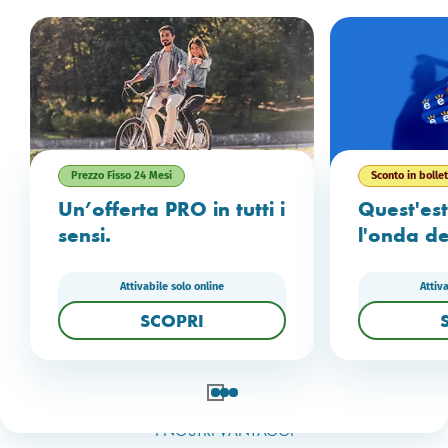
Prezzo Fisso 24 Mesi
Sconto in bolle
Un’offerta PRO in tutti i
Quest'es
sensi.
l'onda de
Attivabile solo online
Attiv
SCOPRI
I NOSTRI VANTAGGI