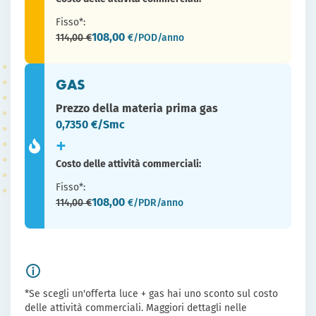
Fisso*:
108,00
114,00 €
€/POD/anno
Prezzo bloccato per due anni.
Puoi scegliere di pagare con RID o con libretto socio
prestatore.
GAS
Un consulente energetico a tua disposizione in punto
Prezzo della materia prima gas
vendita o al numero verde 800-208468.
0,7350
€/Smc
Costo delle attività commerciali:
Fisso*:
108,00
114,00 €
€/PDR/anno
*Se scegli un'offerta luce + gas hai uno sconto sul costo
delle attività commerciali. Maggiori dettagli nelle