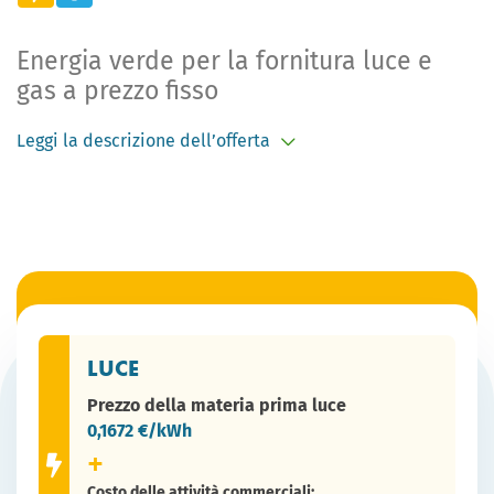
Energia verde per la fornitura luce e
gas a prezzo fisso
Leggi la descrizione dell’offerta
L’offerta
Accendi Ecologica Pro Luce+Gas
a prezzo
bloccato ti garantisce la tranquillità di pagare sempre lo
stesso prezzo per due anni, senza aumenti inattesi. Ti
protegge dalle oscillazioni di mercato e protegge anche
il Pianeta, grazie all’emissione in rete di energia
elettrica certificata rinnovabile e al gas naturale
associato all’acquisto di certificati VERs (Voluntary
Emission Reductions) che finanziano progetti di
LUCE
sostenibilità.
Prezzo della materia prima luce
Scegli un’offerta che dura due anni. Oggi
Accendi
0,1672
€/kWh
Ecologica Pro
ha il
prezzo bloccato per due
anni,
garantendoti
una bolletta senza sorprese
e tutta
la
sostenibilità
Costo delle attività commerciali:
di Accendi.