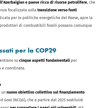
ll’Azerbaigian e paese ricco di risorse petrolifere
, che
renza focalizzata sulla
transizione verso fonti
iticata per le politiche energetiche del Paese, apre la
 produttori di combustibili fossili possano comunque
issati per la COP29
centrano su
cinque aspetti fondamentali
per
a e coordinata.
a
i un
nuovo obiettivo collettivo sul finanziamento
d Goal (NCQG), che a partire dal 2025 sostituirà
l’anno
per supportare i paesi più vulnerabili
, già