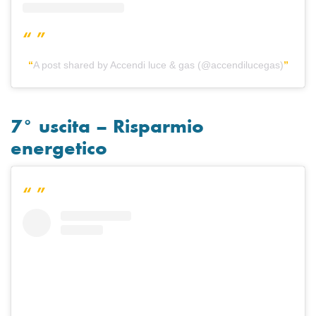
A post shared by Accendi luce & gas (@accendilucegas)
7° uscita – Risparmio
energetico