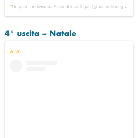
Un post condiviso da Accendi luce & gas (@accendilucegas)
4° uscita – Natale