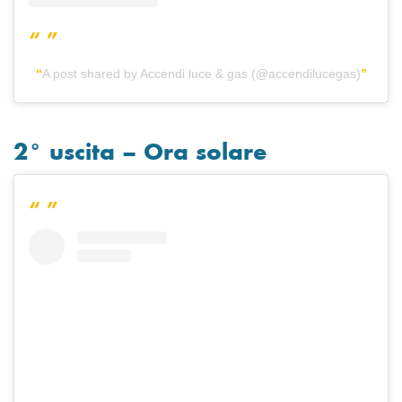
A post shared by Accendi luce & gas (@accendilucegas)
2° uscita – Ora solare