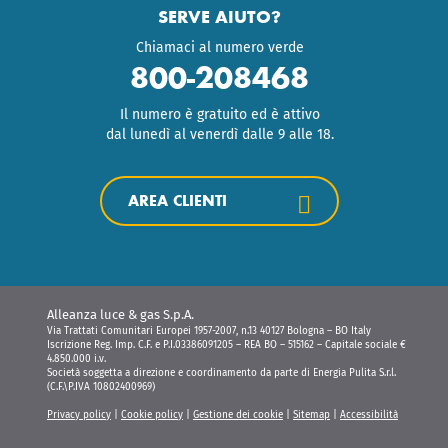
SERVE AIUTO?
Chiamaci al numero verde
800-208468
Il numero è gratuito ed è attivo
dal lunedì al venerdì dalle 9 alle 18.
AREA CLIENTI
Alleanza luce & gas S.p.A.
Via Trattati Comunitari Europei 1957-2007, n.13 40127 Bologna – BO Italy
Iscrizione Reg. Imp. C.F. e P.I.03386091205 – REA BO – 515162 – Capitale sociale €
4.850.000 i.v.
Società soggetta a direzione e coordinamento da parte di Energia Pulita S.r.l.
(C.F.\P.IVA 10802400969)
Privacy policy
|
Cookie policy
|
Gestione dei cookie
|
Sitemap
|
Accessibilità