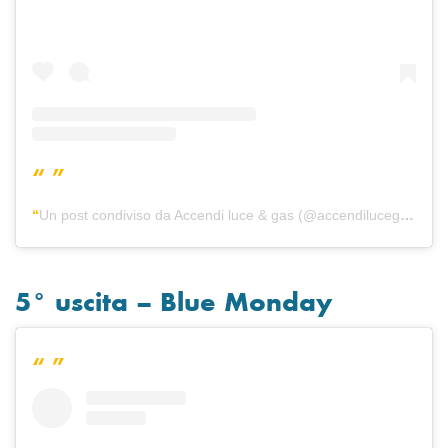
Un post condiviso da Accendi luce & gas (@accendilucegas)
5° uscita – Blue Monday