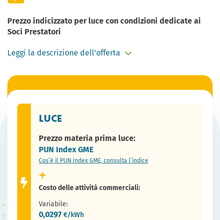
Prezzo indicizzato per luce con condizioni dedicate ai
Soci Prestatori
Leggi la descrizione dell’offerta
L’offerta COOP Accendi Fiducia Flex Luce a prezzo
indicizzato è pensata per chi vuole seguire l’andamento
del mercato, con condizioni dedicate ai Soci Prestatori
COOP Alleanza 3.0 che pagano con Libretto di Prestito e
scelgono la bolletta mensile.
LUCE
Prezzo materia prima luce:
Pagando con il Libretto Socio Prestatore e ricevendo
PUN Index GME
la bolletta mensile,
Cos’è il PUN Index GME, consulta l’indice
ottieni uno sconto sui costi delle attività commerciali.
Sottoscrivi l’offerta online o al numero: 800-089902
Costo delle attività commerciali:
Variabile:
0,0297
€/kWh