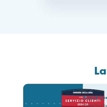
La
Accendi luc
Il Servizio Cl