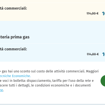
ità commerciali:
1
114,00 €
teria prima gas
ità commerciali:
1
114,00 €
 + gas hai uno sconto sul costo delle attività commerciali. Maggiori
Tecniche Economiche.
re voci in bolletta: dispacciamento, tariffa per l'uso della rete e
scere tutti i dettagli, le condizioni economiche e i documenti
ne
.