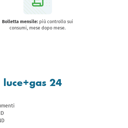
Bolletta mensile:
più controllo sui
consumi, mese dopo mese.
 luce+gas 24
cumenti
ID
ND