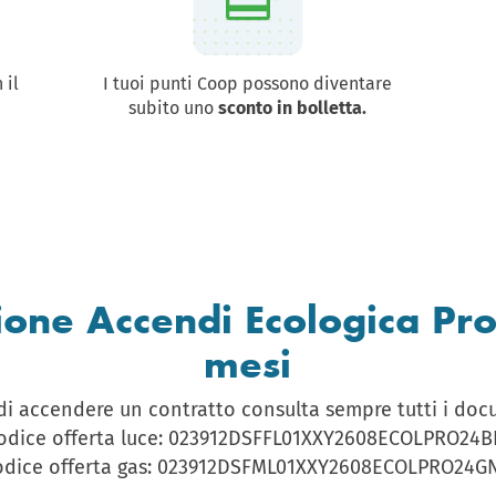
 il
I tuoi punti Coop possono diventare
subito uno
sconto in bolletta.
one Accendi Ecologica Pro
mesi
di accendere un contratto consulta sempre tutti i do
odice offerta luce: 023912DSFFL01XXY2608ECOLPRO24B
odice offerta gas: 023912DSFML01XXY2608ECOLPRO24G