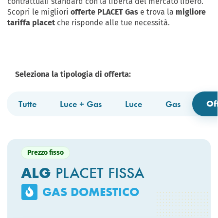
contrattuali standard con la libertà del mercato libero.
Scopri le migliori
offerte PLACET Gas
e trova la
migliore
tariffa placet
che risponde alle tue necessità.
Seleziona la tipologia di offerta:
Of
Tutte
Luce + Gas
Luce
Gas
Prezzo fisso
ALG
PLACET FISSA
GAS DOMESTICO