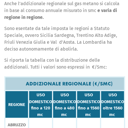
Anche l’addizionale regionale sul gas metano si calcola
in base al consumo annuale misurato in smc
e varia di
regione in regione.
Sono esentate da tale imposta le regioni a Statuto
Speciale, ovvero Sicilia Sardegna, Trentino Alto Adige,
Friuli Venezia Giulia e Val d’Aosta. La Lombardia ha
deciso autonomamente di abolirla.
Si riporta la tabella con la distribuzione delle
addizionali. Tutti i valori sono espressi in €/Smc:
ADDIZIONALE REGIONALE (€/SMC)
USO
USO
USO
USO
DOMESTICO
DOMESTICO
DOMESTICO
DOMESTICO
REGIONE
fino a 120
fino a 480
fino a 1560
oltre 1560
mc
mc
mc
mc
ABRUZZO