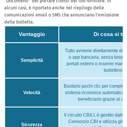
“Documenti” del portale clienti del tuo fornitore. In
alcuni casi, è riportato anche nel riepilogo delle
comunicazioni email o SMS che annunciano l’emissione
della bolletta.
Vantaggio
Di cosa si tra
Tutto avviene direttamente da
o app bancaria, senza bisog
Semplicità
portali esterni o inserire manu
bollettino.
Bastano pochi clic per completa
Velocità
sistema riconosce automaticame
beneficiario grazie al c
Il circuito CBILL è gestito dalle
Consorzio CBI e utilizza gli s
Sicurezza