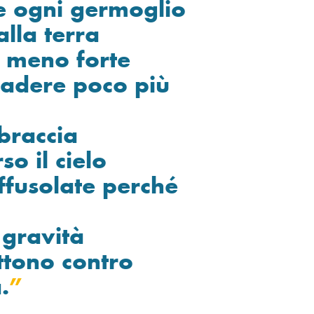
he ogni germoglio
lla terra
è meno forte
cadere poco più
 braccia
o il cielo
affusolate perché
 gravità
tono contro
.