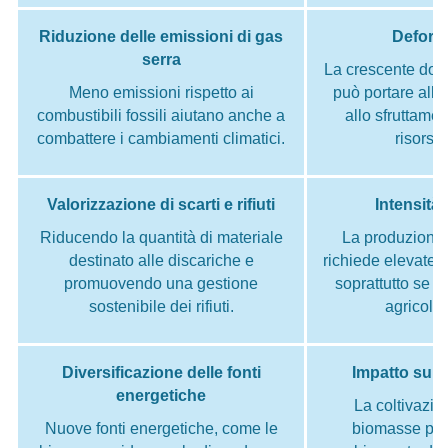
Riduzione delle emissioni di gas
Defore
serra
La crescente do
Meno emissioni rispetto ai
può portare alla
combustibili fossili aiutano anche a
allo sfruttame
combattere i cambiamenti climatici.
risorse 
Valorizzazione di scarti e rifiuti
Intensità
Riducendo la quantità di materiale
La produzione 
destinato alle discariche e
richiede elevate q
promuovendo una gestione
soprattutto se o
sostenibile dei rifiuti.
agricole 
Diversificazione delle fonti
Impatto sull
energetiche
La coltivazio
Nuove fonti energetiche, come le
biomasse può