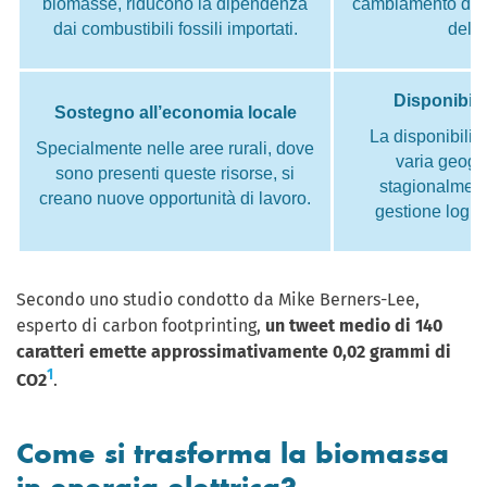
biomasse, riducono la dipendenza
cambiamento di d
dai combustibili fossili importati.
delle
Disponibilit
Sostegno all’economia locale
La disponibilit
Specialmente nelle aree rurali, dove
varia geogr
sono presenti queste risorse, si
stagionalment
creano nuove opportunità di lavoro.
gestione logis
Secondo uno studio condotto da Mike Berners-Lee,
esperto di carbon footprinting,
un tweet medio di 140
caratteri emette approssimativamente 0,02 grammi di
1
CO2
.
Come si trasforma la biomassa
in energia elettrica?