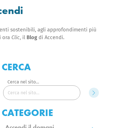
ccendi
enti sostenibili, agli approfondimenti più
gi ora
​Clic
​, il ​
Blog
​ di Accendi.
CERCA
Cerca nel sito...
Cerca
CATEGORIE
Accendi il domani