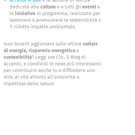
Accendi le idee
​è la sezione di notizie
dedicate alla ​
cultura
​e a tutti gli
eventi
​ e ​
le
iniziative
​ in programma, realizzate per
sostenere e promuovere la sostenibilità e
il ridotto impatto ambientale.
Vuoi tenerti aggiornato sulle ultime ​
notizie
di energia​, ​risparmio energetico
​ e ​
sostenibilità
​? Leggi ora ​
Clic
,​ il Blog di
Accendi, e condividi le news più interessanti
per contribuire anche tu a diffondere uno
stile di vita attento all’ambiente e
rispettoso della natura.