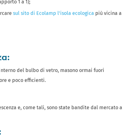
pporto 1 a 1);
ercare
sul sito di Ecolamp l’isola ecologica
più vicina a
.
za:
’interno del bulbo di vetro, masono ormai fuori
re e poco efficienti.
scenza e, come tali, sono state bandite dal mercato a
: