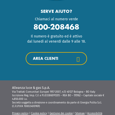
SERVE AIUTO?
Chiamaci al numero verde
800-208468
Il numero è gratuito ed è attivo
dal lunedì al venerdì dalle 9 alle 18.
AREA CLIENTI
Alleanza luce & gas S.p.A.
Via Trattati Comunitari Europei 1957-2007, n.13 40127 Bologna – BO Italy
Iscrizione Reg. Imp. C.F. e P.I.03386091205 – REA BO – 515162 – Capitale sociale €
4.850.000 i.v.
Società soggetta a direzione e coordinamento da parte di Energia Pulita S.r.l.
(C.F.\P.IVA 10802400969)
Privacy policy
|
Cookie policy
|
Gestione dei cookie
|
Sitemap
|
Accessibilità