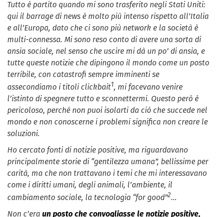
Tutto è partito quando mi sono trasferito negli Stati Uniti:
qui il barrage di news è molto più intenso rispetto all’Italia
e all’Europa, dato che ci sono più network e la società è
multi-connessa. Mi sono reso conto di avere una sorta di
ansia sociale, nel senso che uscire mi dà un po’ di ansia, e
tutte queste notizie che dipingono il mondo come un posto
terribile, con catastrofi sempre imminenti se
1
assecondiamo i titoli clickbait
, mi facevano venire
l’istinto di spegnere tutto e sconnettermi. Questo però è
pericoloso, perché non puoi isolarti da ciò che succede nel
mondo e non conoscerne i problemi significa non creare le
soluzioni.
Ho cercato fonti di notizie positive, ma riguardavano
principalmente storie di “gentilezza umana”, bellissime per
carità, ma che non trattavano i temi che mi interessavano
come i diritti umani, degli animali, l’ambiente, il
2
cambiamento sociale, la tecnologia “for good”
…
Non c’era
un posto che convogliasse le notizie positive,