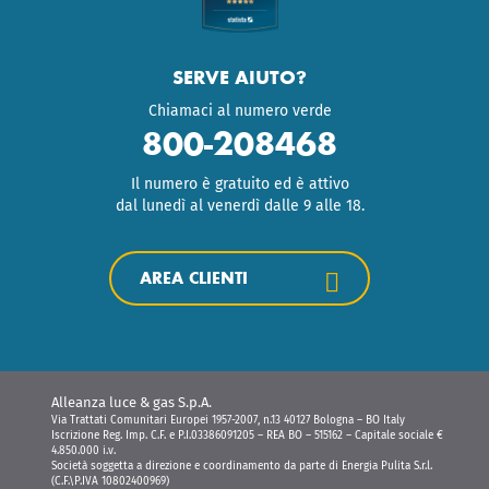
SERVE AIUTO?
Chiamaci al numero verde
800-208468
Il numero è gratuito ed è attivo
dal lunedì al venerdì dalle 9 alle 18.
AREA CLIENTI
Alleanza luce & gas S.p.A.
Via Trattati Comunitari Europei 1957-2007, n.13 40127 Bologna – BO Italy
Iscrizione Reg. Imp. C.F. e P.I.03386091205 – REA BO – 515162 – Capitale sociale €
4.850.000 i.v.
Società soggetta a direzione e coordinamento da parte di Energia Pulita S.r.l.
(C.F.\P.IVA 10802400969)