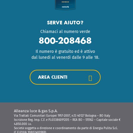
SERVE AIUTO?
Chiamaci al numero verde
800-208468
Il numero è gratuito ed è attivo
dal lunedì al venerdì dalle 9 alle 18.
AREA CLIENTI
Alleanza luce & gas S.p.A.
Via Trattati Comunitari Europei 1957-2007, n.13 40127 Bologna – BO Italy
Iscrizione Reg. Imp. C.F. e P.I.03386091205 – REA BO – 515162 – Capitale sociale €
4.850.000 i.v.
Società soggetta a direzione e coordinamento da parte di Energia Pulita S.r.l.
(C.F.\P.IVA 10802400969)