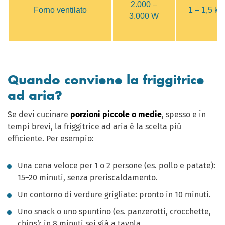
2.000 –
Forno ventilato
1 – 1,5 
3.000 W
Quando conviene la friggitrice
ad aria?
Se devi cucinare
porzioni piccole o medie
, spesso e in
tempi brevi, la friggitrice ad aria è la scelta più
efficiente. Per esempio:
Una cena veloce per 1 o 2 persone (es. pollo e patate):
15–20 minuti, senza preriscaldamento.
Un contorno di verdure grigliate: pronto in 10 minuti.
Uno snack o uno spuntino (es. panzerotti, crocchette,
chips): in 8 minuti sei già a tavola.