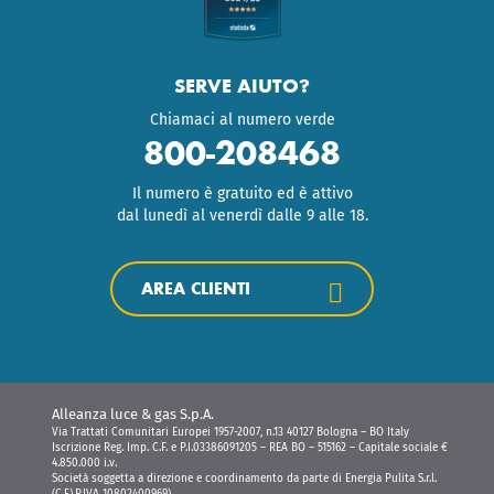
SERVE AIUTO?
Chiamaci al numero verde
800-208468
Il numero è gratuito ed è attivo
dal lunedì al venerdì dalle 9 alle 18.
AREA CLIENTI
Alleanza luce & gas S.p.A.
Via Trattati Comunitari Europei 1957-2007, n.13 40127 Bologna – BO Italy
Iscrizione Reg. Imp. C.F. e P.I.03386091205 – REA BO – 515162 – Capitale sociale €
4.850.000 i.v.
Società soggetta a direzione e coordinamento da parte di Energia Pulita S.r.l.