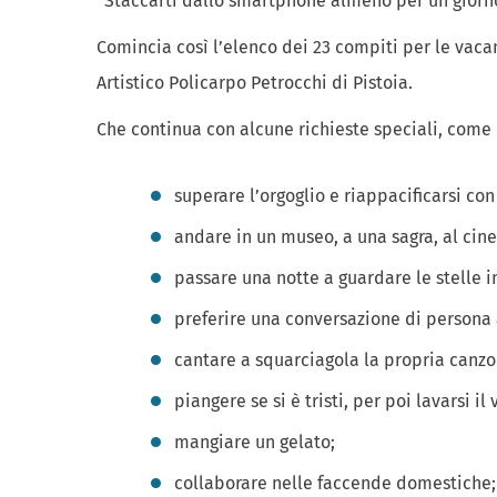
“Staccarti dallo smartphone almeno per un giorno
Comincia così l’elenco dei 23 compiti per le vaca
Artistico Policarpo Petrocchi di Pistoia.
Che continua con alcune richieste speciali, come 
superare l’orgoglio e riappacificarsi co
andare in un museo, a una sagra, al cin
passare una notte a guardare le stelle in 
preferire una conversazione di persona 
cantare a squarciagola la propria canzon
piangere se si è tristi, per poi lavarsi il 
mangiare un gelato;
collaborare nelle faccende domestiche;