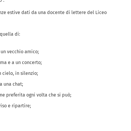
”.
nze estive dati da una docente di lettere del Liceo
quella di:
n un vecchio amico;
ema e a un concerto;
cielo, in silenzio;
a una chat;
e preferita ogni volta che si può;
viso e ripartire;