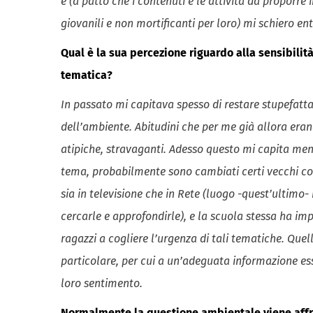
e (a patto che i contenuti e le attività da proporre i
giovanili e non mortificanti per loro) mi schiero ent
Qual è la sua percezione riguardo alla sensibilità
tematica?
In passato mi capitava spesso di restare stupefatta
dell’ambiente. Abitudini che per me già allora eran
atipiche, stravaganti. Adesso questo mi capita men
tema, probabilmente sono cambiati certi vecchi co
sia in televisione che in Rete (luogo -quest’ultimo- 
cercarle e approfondirle), e la scuola stessa ha im
ragazzi a cogliere l’urgenza di tali tematiche. Quel
particolare, per cui a un’adeguata informazione es
loro sentimento.
Normalmente la questione ambientale viene affro