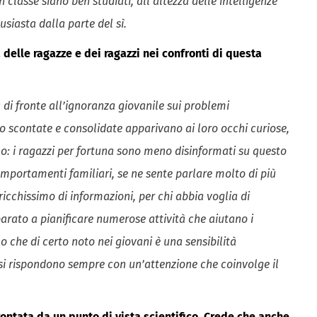
n classe siano ben studiati, all’altezza delle intelligenze
usiasta dalla parte del sì.
 delle ragazze e dei ragazzi nei confronti di questa
 di fronte all’ignoranza giovanile sui problemi
o scontate e consolidate apparivano ai loro occhi curiose,
o: i ragazzi per fortuna sono meno disinformati su questo
mportamenti familiari, se ne sente parlare molto di più
ricchissimo di informazioni, per chi abbia voglia di
parato a pianificare numerose attività che aiutano i
lo che di certo noto nei giovani è una sensibilità
si rispondono sempre con un’attenzione che coinvolge il
ntata da un punto di vista scientifico. Crede che anche