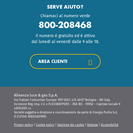
SERVE AIUTO?
Chiamaci al numero verde
800-208468
Il numero è gratuito ed è attivo
dal lunedì al venerdì dalle 9 alle 18.
AREA CLIENTI
Alleanza luce & gas S.p.A.
Via Trattati Comunitari Europei 1957-2007, n.13 40127 Bologna – BO Italy
Iscrizione Reg. Imp. C.F. e P.I.03386091205 – REA BO – 515162 – Capitale sociale €
4.850.000 i.v.
Società soggetta a direzione e coordinamento da parte di Energia Pulita S.r.l.
(C.F.\P.IVA 10802400969)
Privacy policy
|
Cookie policy
|
Gestione dei cookie
|
Sitemap
|
Accessibilità