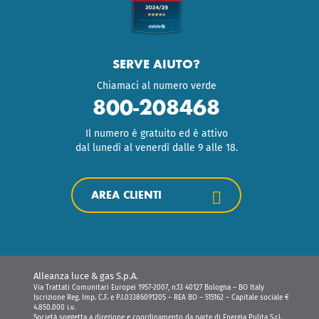
SERVE AIUTO?
Chiamaci al numero verde
800-208468
Il numero è gratuito ed è attivo
dal lunedì al venerdì dalle 9 alle 18.
AREA CLIENTI
Alleanza luce & gas S.p.A.
Via Trattati Comunitari Europei 1957-2007, n.13 40127 Bologna – BO Italy
Iscrizione Reg. Imp. C.F. e P.I.03386091205 – REA BO – 515162 – Capitale sociale €
4.850.000 i.v.
Società soggetta a direzione e coordinamento da parte di Energia Pulita S.r.l.