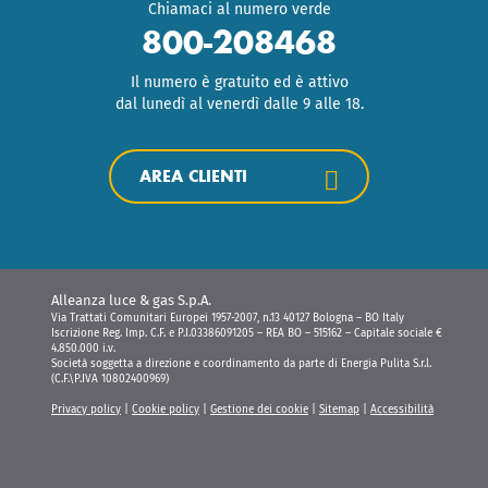
Chiamaci al numero verde
800-208468
Il numero è gratuito ed è attivo
dal lunedì al venerdì dalle 9 alle 18.
AREA CLIENTI
Alleanza luce & gas S.p.A.
Via Trattati Comunitari Europei 1957-2007, n.13 40127 Bologna – BO Italy
Iscrizione Reg. Imp. C.F. e P.I.03386091205 – REA BO – 515162 – Capitale sociale €
4.850.000 i.v.
Società soggetta a direzione e coordinamento da parte di Energia Pulita S.r.l.
(C.F.\P.IVA 10802400969)
Privacy policy
|
Cookie policy
|
Gestione dei cookie
|
Sitemap
|
Accessibilità