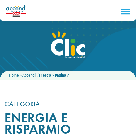
Home
>
Accendi l’energia
>
Pagina 7
CATEGORIA
ENERGIA E
RISPARMIO