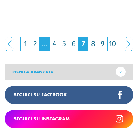
1
2
…
4
5
6
7
8
9
10
RICERCA AVANZATA
SEGUICI SU FACEBOOK
SEGUICI SU INSTAGRAM